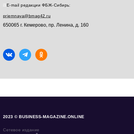
info@business-magazine.online
E-mail редакции ФБЖ-Сибирь:
Отдел рекламы
priemnaya@bmag42.ru
reklama@business-magazine.online
650065 г. Кемерово, пр. Ленина, д. 160
Отдел распространения/редакционная подписка
podpiska@business-magazine.online
Отдел по работе с партнерами
partner@business-magazine.online
2023 © BUSINESS-MAGAZINE.ONLINE
Сетевое издание