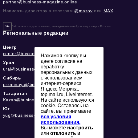
partner@business-magazine.online
Написать директору в телеграм
@mazov
или
MAX
16+
Сайт может содержать контент, не предназначенный для лиц младше 16-ти лет.
Региональные редакции
Центр
center@business-magazine.online
Нажимая кнопку вы
даете согласие на
Урал
обработку
ural@business-magazine.online
персональных данных
с использованием
Сибирь
интернет-сервиса
priemnaya@bmag42.ru
Яндекс.Метрика,
Татарстан
top.mail.ru, LiveInternet.
Kazan@business-magazine.online
На сайте используются
cookie. Оставаясь на
Юг
сайте, вы принимаете
yug@business-magazine.online
все условия
использования.
Вы можете
настроить
или
отклонить и