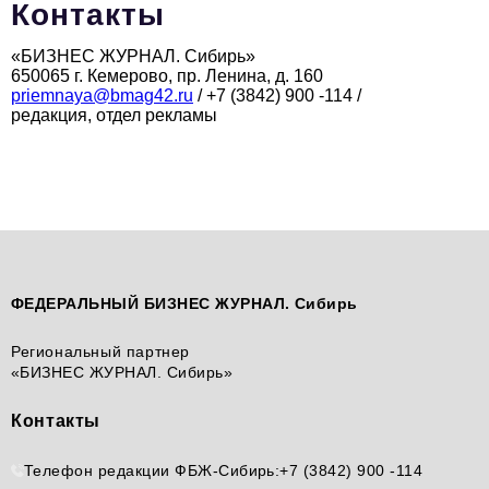
Контакты
Вокруг бизнеса
«БИЗНЕС ЖУРНАЛ. Сибирь»
Инновации
650065 г. Кемерово, пр. Ленина, д. 160
priemnaya@bmag42.ru
/ +7 (3842) 900 -114 /
Медицина
редакция, отдел рекламы
Экономика
Социальная Ответственность
Общество
Экспертные мнения
ФЕДЕРАЛЬНЫЙ БИЗНЕС ЖУРНАЛ. Сибирь
Авторские материалы
Региональный партнер
Видео
«БИЗНЕС ЖУРНАЛ. Сибирь»
Телефон редакции:
+7 495 727-01-67
Контакты
Электронные почты редакции:
Телефон редакции ФБЖ-Сибирь:
+7 (3842) 900 -114
Информационный отдел