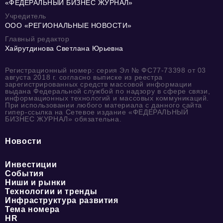
«ФЕДЕРАЛЬНЫЙ БИЗНЕС ЖУРНАЛ»
Учредитель
ООО «РЕГИОНАЛЬНЫЕ НОВОСТИ»
Главный редактор
Хайрутдинова Светлана Юрьевна
Регистрационный номер: серия Эл № ФС77-73398 от 03
августа 2018 г. согласно выписке из реестра
зарегистрированных средств массовой информации
выдана Федеральной службой по надзору в сфере связи,
информационных технологий и массовых коммуникаций.
При использовании любого материала с данного сайта
гипер-ссылка на Сетевое издание «ФЕДЕРАЛЬНЫЙ
БИЗНЕС ЖУРНАЛ» обязательна.
Новости
Инвестиции
События
Ниши и рынки
Технологии и тренды
Инфраструктура развития
Тема номера
HR