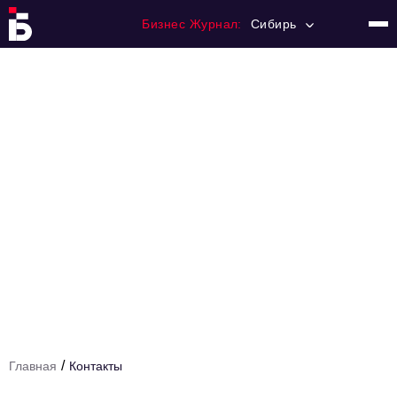
Бизнес Журнал:
Сибирь
Главная
Франчайзинг
Номера журнала
Контакты
Категории:
События
Бизнес-персона
Рейтинг
Туризм
/
Главная
Контакты
Новости партнеров