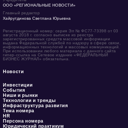
ООО «РЕГИОНАЛЬНЫЕ НОВОСТИ»
Главный редактор
Хайрутдинова Светлана Юрьевна
Регистрационный номер: серия Эл № ФС77-73398 от 03
августа 2018 г. согласно выписке из реестра
зарегистрированных средств массовой информации
выдана Федеральной службой по надзору в сфере связи,
информационных технологий и массовых коммуникаций.
При использовании любого материала с данного сайта
гипер-ссылка на Сетевое издание «ФЕДЕРАЛЬНЫЙ
БИЗНЕС ЖУРНАЛ» обязательна.
Новости
Инвестиции
События
Ниши и рынки
Технологии и тренды
Инфраструктура развития
Тема номера
HR
Персона номера
Юридический практикум