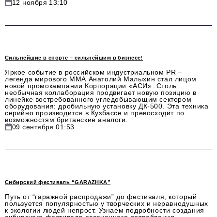
12 ноября 13:10
info@business-magazine.online
Отдел рекламы
reklama@business-magazine.online
Отдел распространения/редакционная подписка
podpiska@business-magazine.online
Сильнейшие в спорте – сильнейшим в бизнесе!
Отдел по работе с партнерами
Яркое событие в российском индустриальном PR –
легенда мирового ММА Анатолий Малыхин стал лицом
partner@business-magazine.online
новой промокампании Корпорации «АСИ». Столь
необычная коллаборация продвигает новую позицию в
линейке востребованного угледобывающим сектором
оборудования: дробильную установку ДК-500. Эта техника
серийно производится в Кузбассе и превосходит по
возможностям британские аналоги.
09 сентября 01:53
Сибирский фестиваль “GARAZHKA”
Путь от “гаражной распродажи” до фестиваля, который
пользуется популярностью у творческих и неравнодушных
к экологии людей непрост. Узнаем подробности создания