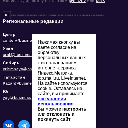
Написать директору в телеграм
@mazov
или
MAX
16+
Сайт может содержать контент, не предназначенный для лиц младше 16-ти лет.
Региональные редакции
Центр
center@business-magazine.online
Нажимая кнопку вы
даете согласие на
Урал
обработку
ural@business-magazine.online
персональных данных
с использованием
Сибирь
интернет-сервиса
priemnaya@bmag42.ru
Яндекс.Метрика,
Татарстан
top.mail.ru, LiveInternet.
Kazan@business-magazine.online
На сайте используются
cookie. Оставаясь на
Юг
сайте, вы принимаете
yug@business-magazine.online
все условия
использования.
Вы можете
настроить
или
отклонить и
покинуть сайт