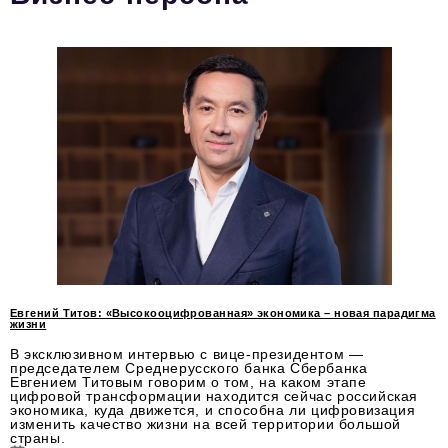
Вокруг бизнеса
Инновации
Медицина
Экономика
Социальная Ответственность
Общество
Экспертные мнения
Авторские материалы
Евгений Титов: «Высокооцифрованная» экономика – новая парадигма
жизни
Видео
В эксклюзивном интервью с вице-президентом —
председателем Среднерусского банка Сбербанка
Телефон редакции:
+7 495 727-01-67
Евгением Титовым говорим о том, на каком этапе
цифровой трансформации находится сейчас российская
экономика, куда движется, и способна ли цифровизация
Электронные почты редакции:
изменить качество жизни на всей территории большой
страны.
Информационный отдел