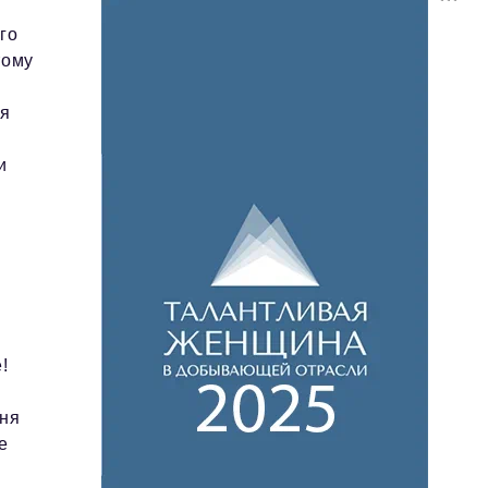
го
тому
ля
и
!
еня
е