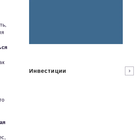
ть,
мя
ься
ак
Инвестиции
то
ая
ес,