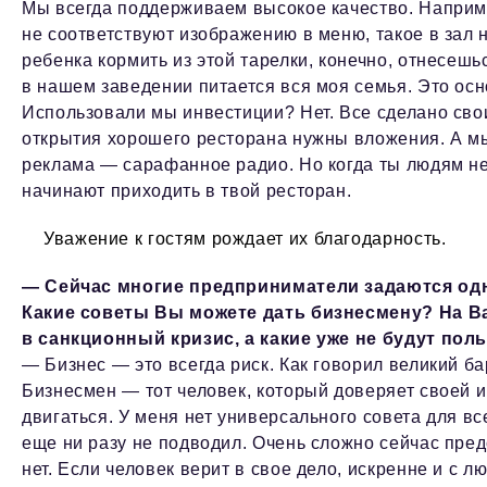
Мы всегда поддерживаем высокое качество. Наприме
не соответствуют изображению в меню, такое в зал 
ребенка кормить из этой тарелки, конечно, отнесе
в нашем заведении питается вся моя семья. Это осн
Использовали мы инвестиции? Нет. Все сделано свои
открытия хорошего ресторана нужны вложения. А мы
реклама — сарафанное радио. Но когда ты людям не
начинают приходить в твой ресторан.
Уважение к гостям рождает их благодарность.
— Сейчас многие предприниматели задаются одн
Какие советы Вы можете дать бизнесмену? На В
в санкционный кризис, а какие уже не будут поль
— Бизнес — это всегда риск. Как говорил великий ба
Бизнесмен — тот человек, который доверяет своей ин
двигаться. У меня нет универсального совета для вс
еще ни разу не подводил. Очень сложно сейчас пред
нет. Если человек верит в свое дело, искренне и с 