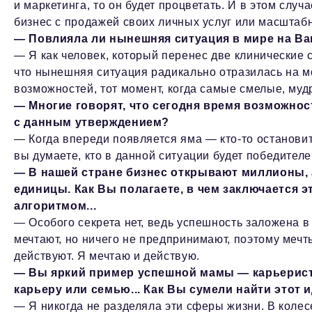
и маркетинга, то он будет процветать. И в этом случ
бизнес с продажей своих личных услуг или масштаб
— Повлияла ли нынешняя ситуация в мире на Ва
— Я как человек, который перенес две клинические с
что нынешняя ситуация радикально отразилась на мое
возможностей, тот момент, когда самые смелые, муд
— Многие говорят, что сегодня время возможнос
с данным утверждением?
— Когда впереди появляется яма — кто-то остановитс
вы думаете, кто в данной ситуации будет победител
— В нашей стране бизнес открывают миллионы,
единицы. Как Вы полагаете, в чем заключается 
алгоритмом...
— Особого секрета нет, ведь успешность заложена в
мечтают, но ничего не предпринимают, поэтому мечт
действуют. Я мечтаю и действую.
— Вы яркий пример успешной мамы — карьеристк
карьеру или семью... Как Вы сумели найти этот
— Я никогда не разделяла эти сферы жизни. В колес