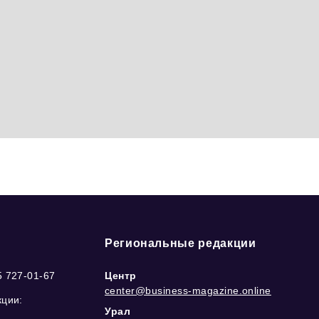
Региональные редакции
5 727-01-67
Центр
center@business-magazine.online
кции:
Урал