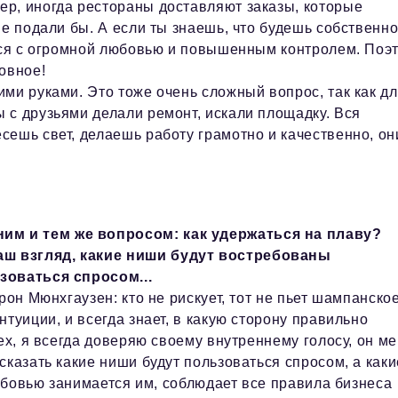
р, иногда рестораны доставляют заказы, которые
не подали бы. А если ты знаешь, что будешь собственно
шься с огромной любовью и повышенным контролем. Поэ
овное!
ми руками. Это тоже очень сложный вопрос, так как д
 с друзьями делали ремонт, искали площадку. Вся
сешь свет, делаешь работу грамотно и качественно, он
им и тем же вопросом: как удержаться на плаву?
аш взгляд, какие ниши будут востребованы
зоваться спросом...
рон Мюнхгаузен: кто не рискует, тот не пьет шампанское
туиции, и всегда знает, в какую сторону правильно
ех, я всегда доверяю своему внутреннему голосу, он м
сказать какие ниши будут пользоваться спросом, а каки
любовью занимается им, соблюдает все правила бизнеса