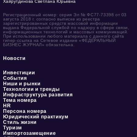
Хайрутдинова Светлана Юрьевна
Регистрационный номер: серия Эл № ФС77-73398 от 03
августа 2018 г. согласно выписке из реестра
зарегистрированных средств массовой информации
выдана Федеральной службой по надзору в сфере связи,
информационных технологий и массовых коммуникаций.
При использовании любого материала с данного сайта
гипер-ссылка на Сетевое издание «ФЕДЕРАЛЬНЫЙ
БИЗНЕС ЖУРНАЛ» обязательна.
Новости
Инвестиции
События
Ниши и рынки
Технологии и тренды
Инфраструктура развития
Тема номера
HR
Персона номера
Юридический практикум
Стиль жизни
Туризм
Импортозамещение