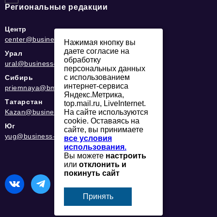
Региональные редакции
Центр
center@business-magazine.online
Нажимая кнопку вы
даете согласие на
Урал
обработку
ural@business-magazine.online
персональных данных
с использованием
Сибирь
интернет-сервиса
priemnaya@bmag42.ru
Яндекс.Метрика,
Татарстан
top.mail.ru, LiveInternet.
Kazan@business-magazine.online
На сайте используются
cookie. Оставаясь на
Юг
сайте, вы принимаете
yug@business-magazine.online
все условия
использования.
Вы можете
настроить
или
отклонить и
покинуть сайт
Принять