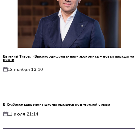
info@business-magazine.online
Отдел рекламы
reklama@business-magazine.online
Отдел распространения/редакционная подписка
podpiska@business-magazine.online
Отдел по работе с партнерами
partner@business-magazine.online
Евгений Титов: «Высокооцифрованная» экономика – новая парадигма
жизни
12 ноября 13:10
В Кузбассе капремонт школы оказался под угрозой срыва
11 июля 21:14