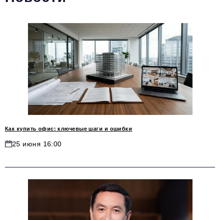
Вокруг бизнеса
Инновации
Медицина
Экономика
Социальная Ответственность
Общество
Экспертные мнения
Как купить офис: ключевые шаги и ошибки
Авторские материалы
25 июня 16:00
Видео
Телефон редакции:
+7 495 727-01-67
Электронные почты редакции:
Информационный отдел