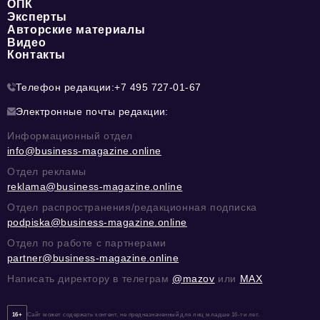
ОПК
Эксперты
Авторские материалы
Видео
Контакты
Телефон редакции:
+7 495 727-01-67
Электронные почты редакции:
Информационный отдел
info@business-magazine.online
Отдел рекламы
reklama@business-magazine.online
Отдел распространения/редакционная подписка
podpiska@business-magazine.online
Отдел по работе с партнерами
partner@business-magazine.online
Написать директору в телеграм
@mazov
или
MAX
16+
Сайт может содержать контент, не предназначенный для лиц младше 16-ти лет.