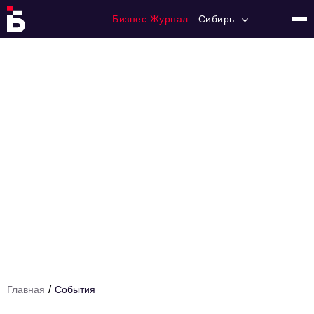
Бизнес Журнал:
Сибирь
Главная
Франчайзинг
Номера журнала
Контакты
Категории:
События
Бизнес-персона
Рейтинг
Туризм
/
Главная
События
Новости партнеров