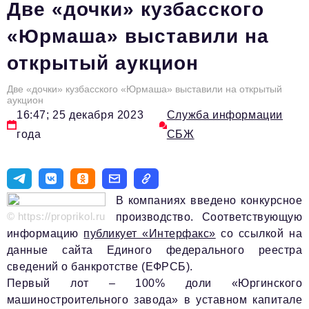
Две «дочки» кузбасского
Вокруг бизнеса
«Юрмаша» выставили на
Инновации
открытый аукцион
Медицина
Две «дочки» кузбасского «Юрмаша» выставили на открытый
Экономика
аукцион
16:47; 25 декабря 2023
Служба информации
Социальная Ответственность
года
СБЖ
Общество
Экспертные мнения
В компаниях введено конкурсное
Авторские материалы
© https://proprikol.ru
производство. Соответствующую
Видео
информацию
публикует «Интерфакс»
со ссылкой на
данные сайта Единого федерального реестра
Телефон редакции:
+7 495 727-01-67
сведений о банкротстве (ЕФРСБ).
Первый лот – 100% доли «Юргинского
Электронные почты редакции:
машиностроительного завода» в уставном капитале
Информационный отдел