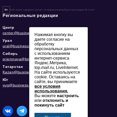
16+
Сайт может содержать контент, не предназначенный для лиц младше 16-ти лет.
Региональные редакции
Центр
center@business-magazine.online
Нажимая кнопку вы
даете согласие на
Урал
обработку
ural@business-magazine.online
персональных данных
с использованием
Сибирь
интернет-сервиса
priemnaya@bmag42.ru
Яндекс.Метрика,
Татарстан
top.mail.ru, LiveInternet.
Kazan@business-magazine.online
На сайте используются
cookie. Оставаясь на
Юг
сайте, вы принимаете
yug@business-magazine.online
все условия
использования.
Вы можете
настроить
или
отклонить и
покинуть сайт