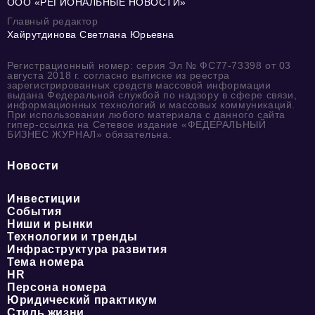
ООО «РЕГИОНАЛЬНЫЕ НОВОСТИ»
Главный редактор
Хайрутдинова Светлана Юрьевна
Регистрационный номер: серия Эл № ФС77-73398 от 03
августа 2018 г. согласно выписке из реестра
зарегистрированных средств массовой информации
выдана Федеральной службой по надзору в сфере связи,
информационных технологий и массовых коммуникаций.
При использовании любого материала с данного сайта
гипер-ссылка на Сетевое издание «ФЕДЕРАЛЬНЫЙ
БИЗНЕС ЖУРНАЛ» обязательна.
Новости
Инвестиции
События
Ниши и рынки
Технологии и тренды
Инфраструктура развития
Тема номера
HR
Персона номера
Юридический практикум
Стиль жизни