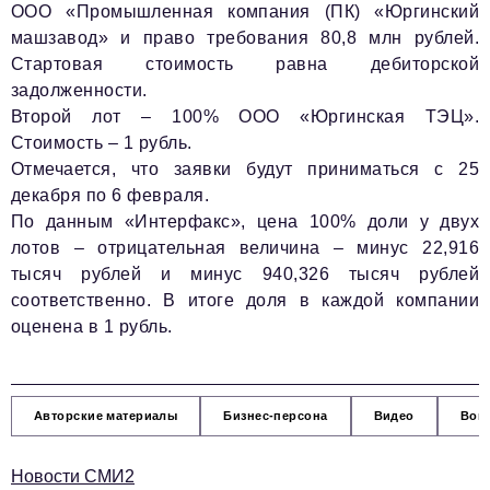
ООО «Промышленная компания (ПК) «Юргинский
info@business-magazine.online
машзавод» и право требования 80,8 млн рублей.
Отдел рекламы
Стартовая стоимость равна дебиторской
reklama@business-magazine.online
задолженности.
Отдел распространения/редакционная подписка
Второй лот – 100% ООО «Юргинская ТЭЦ».
podpiska@business-magazine.online
Стоимость – 1 рубль.
Отдел по работе с партнерами
Отмечается, что заявки будут приниматься с 25
partner@business-magazine.online
декабря по 6 февраля.
По данным «Интерфакс», цена 100% доли у двух
лотов – отрицательная величина – минус 22,916
тысяч рублей и минус 940,326 тысяч рублей
соответственно. В итоге доля в каждой компании
оценена в 1 рубль.
Авторские материалы
Бизнес-персона
Видео
Вокр
Новости СМИ2