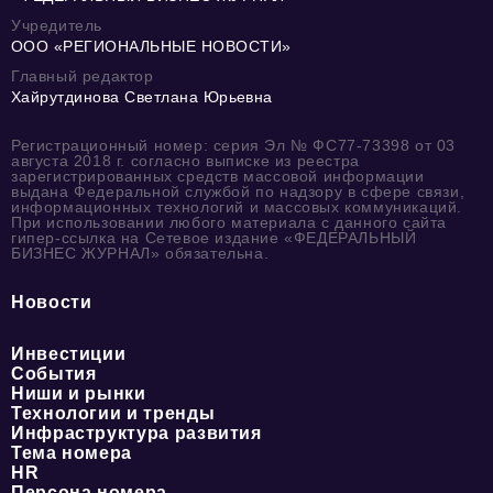
Учредитель
ООО «РЕГИОНАЛЬНЫЕ НОВОСТИ»
Главный редактор
Хайрутдинова Светлана Юрьевна
Регистрационный номер: серия Эл № ФС77-73398 от 03
августа 2018 г. согласно выписке из реестра
зарегистрированных средств массовой информации
выдана Федеральной службой по надзору в сфере связи,
информационных технологий и массовых коммуникаций.
При использовании любого материала с данного сайта
гипер-ссылка на Сетевое издание «ФЕДЕРАЛЬНЫЙ
БИЗНЕС ЖУРНАЛ» обязательна.
Новости
Инвестиции
События
Ниши и рынки
Технологии и тренды
Инфраструктура развития
Тема номера
HR
Персона номера