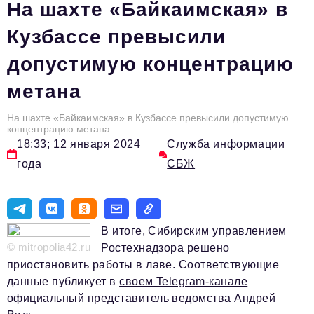
На шахте «Байкаимская» в
Вокруг бизнеса
Кузбассе превысили
Инновации
допустимую концентрацию
Медицина
метана
Экономика
На шахте «Байкаимская» в Кузбассе превысили допустимую
Социальная Ответственность
концентрацию метана
18:33; 12 января 2024
Служба информации
Общество
года
СБЖ
Экспертные мнения
Авторские материалы
В итоге, Сибирским управлением
Видео
© mitropolia42.ru
Ростехнадзора решено
Телефон редакции:
+7 495 727-01-67
приостановить работы в лаве. Соответствующие
данные публикует в
своем Telegram-канале
Электронные почты редакции:
официальный представитель ведомства Андрей
Информационный отдел