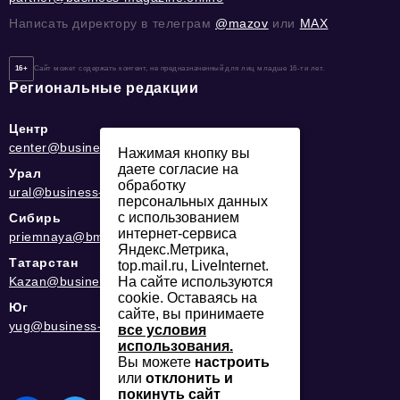
Написать директору в телеграм
@mazov
или
MAX
16+
Сайт может содержать контент, не предназначенный для лиц младше 16-ти лет.
Региональные редакции
Центр
center@business-magazine.online
Нажимая кнопку вы
даете согласие на
Урал
обработку
ural@business-magazine.online
персональных данных
с использованием
Сибирь
интернет-сервиса
priemnaya@bmag42.ru
Яндекс.Метрика,
Татарстан
top.mail.ru, LiveInternet.
Kazan@business-magazine.online
На сайте используются
cookie. Оставаясь на
Юг
сайте, вы принимаете
yug@business-magazine.online
все условия
использования.
Вы можете
настроить
или
отклонить и
покинуть сайт