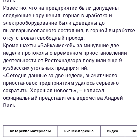
Виль.
info@business-magazine.online
Известно, что на предприятии были допущены
Отдел рекламы
следующие нарушения: горная выработка и
reklama@business-magazine.online
электрооборудование были доведены до
Отдел распространения/редакционная подписка
пылевзрывоопасного состояния, в горной выработке
podpiska@business-magazine.online
отсутствовал свободный проход.
Кроме шахты «Байкаимской» за минувшие две
Отдел по работе с партнерами
partner@business-magazine.online
недели протоколы о временном приостановлении
деятельности от Ростехнадзора получили еще 9
кузбасских угольных предприятий.
«Сегодня данные за две недели, значит число
приостановок предприятиям удалось серьезно
сократить. Хорошая новость», – написал
официальный представитель ведомства Андрей
Виль.
Авторские материалы
Бизнес-персона
Видео
Вокр