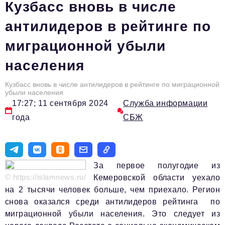
Кузбасс вновь в числе
Вокруг бизнеса
антилидеров в рейтинге по
Инновации
миграционной убыли
Медицина
населения
Экономика
Кузбасс вновь в числе антилидеров в рейтинге по миграционной
Социальная Ответственность
убыли населения
17:27; 11 сентября 2024
Служба информации
Общество
года
СБЖ
Экспертные мнения
Авторские материалы
За первое полугодие из
Видео
© https://islamnews.ru/
Кемеровской области уехало
Телефон редакции:
+7 495 727-01-67
на 2 тысячи человек больше, чем приехало. Регион
снова оказался среди антилидеров рейтинга по
Электронные почты редакции:
миграционной убыли населения. Это следует из
Информационный отдел