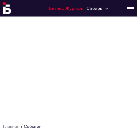
Бизнес Журнал:
Сибирь
Главная
Франчайзинг
Номера журнала
Контакты
Категории:
События
Бизнес-персона
Рейтинг
Туризм
/
Главная
События
Новости партнеров