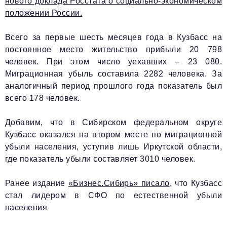
нового доклада Росстата о социально-экономическом
info@business-magazine.online
положении России.
Отдел рекламы
reklama@business-magazine.online
Всего за первые шесть месяцев года в Кузбасс на
Отдел распространения/редакционная подписка
постоянное место жительство прибыли 20 798
podpiska@business-magazine.online
человек. При этом число уехавших – 23 080.
Миграционная убыль составила 2282 человека. За
Отдел по работе с партнерами
partner@business-magazine.online
аналогичный период прошлого года показатель был
всего 178 человек.
Добавим, что в Сибирском федеральном округе
Кузбасс оказался на втором месте по миграционной
убыли населения, уступив лишь Иркутской области,
где показатель убыли составляет 3010 человек.
Ранее издание
«Бизнес.Сибирь» писало
, что Кузбасс
стал лидером в СФО по естественной убыли
населения