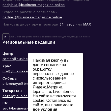
podpiska@business-magazine.online
Отдел по работе с партнерами
partner@business-magazine.online
Написать директору в телеграм
@mazov
или
MAX
16+
Сайт может содержать контент, не предназначенный для лиц младше 16-ти лет.
Региональные редакции
Центр
center@business-magazine.online
Нажимая кнопку вы
даете согласие на
Урал
обработку
ural@business-magazine.online
персональных данных
с использованием
Сибирь
интернет-сервиса
priemnaya@bmag42.ru
Яндекс.Метрика,
Татарстан
top.mail.ru, LiveInternet.
Kazan@business-magazine.online
На сайте используются
cookie. Оставаясь на
Юг
сайте, вы принимаете
yug@business-magazine.online
все условия